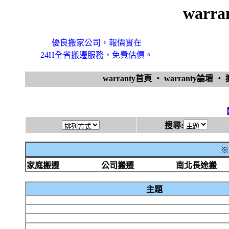
warr
優良搬家公司，報價實在
24H全省搬遷服務，免費估價。
warranty首頁
‧
warranty論壇
‧
搜尋:
※
家庭搬遷
公司搬遷
南北長途搬
主題