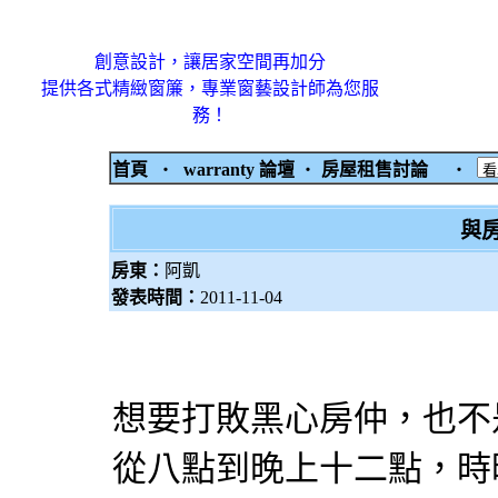
創意設計，讓居家空間再加分
提供各式精緻窗簾，專業窗藝設計師為您服
務！
首頁
‧
warranty 論壇
‧
房屋租售討論
‧
與房
房東：
阿凱
發表時間：
2011-11-04
想要打敗黑心房仲，也不
從八點到晚上十二點，時