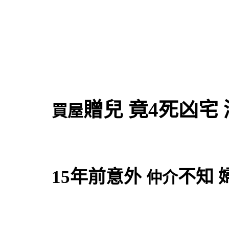
贈兒 竟4死凶宅
買屋
15年前意外
不知 
仲介