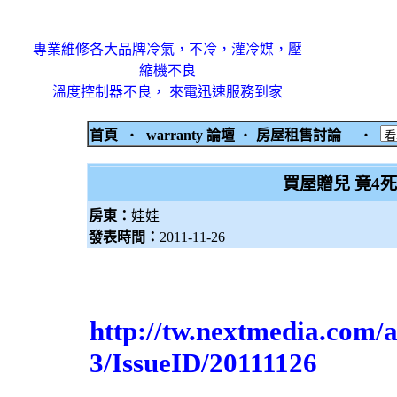
專業維修各大品牌冷氣，不冷，灌冷媒，壓
縮機不良
溫度控制器不良， 來電迅速服務到家
首頁
‧
warranty 論壇
‧
房屋租售討論
‧
買屋贈兒 竟4
房東：
娃娃
發表時間：
2011-11-26
http://tw.nextmedia.com/a
3/IssueID/20111126