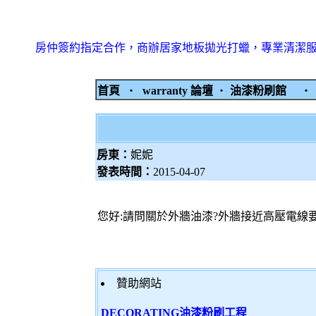
房仲簽約指定合作，商辦居家地板拋光打蠟，專業清潔
首頁
‧
warranty 論壇
‧
油漆粉刷館
房東：
妮妮
發表時間：
2015-04-07
您好:請問關於外牆油漆?外牆接近高壓電線
贊助網站
DECORATING油漆粉刷工程