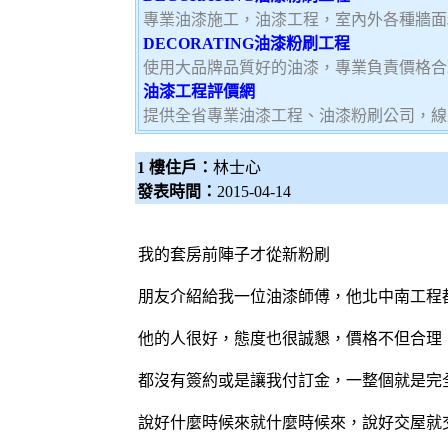
專業油漆施工，油漆工程，室內外各種牆面
DECORATING油漆粉刷工程
使用大品牌品質好的油漆，專業負責價格合
油漆工程評價網
提供全省專業油漆工程、油漆粉刷公司，線
1 樓住戶：
林士心
發表時間：
2015-04-14
我的套房前陣子才從新
粉刷
朋友介紹給我一位
油漆師傅
，他北中南工程
他的人很好，態度也很誠懇，價格不但合理
都沒有簽約或是讓我付訂金，一整個就是完
說好什麼時候來就什麼時候來，說好交屋就