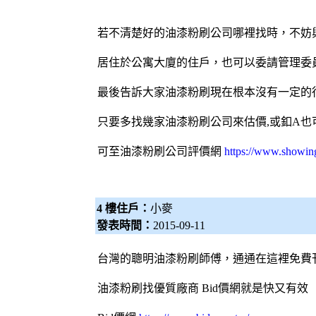
若不清楚好的油漆粉刷公司哪裡找時，不妨
居住於公寓大廈的住戶，也可以委請管理委
最後告訴大家油漆粉刷現在根本沒有一定的行
只要多找幾家油漆粉刷公司來估價,或釦A也
可至油漆粉刷公司
評價網
https://www.showin
4 樓住戶：
小麥
發表時間：
2015-09-11
台灣的聰明
油漆粉刷
師傅，通通在這裡免費
油漆粉刷
找優質廠商
Bid價網
就是快又有效