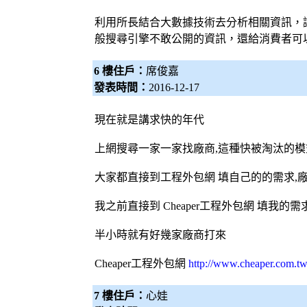
利用所長結合大數據技術去分析相關資訊，
般
搜尋引擎
不敢公開的資訊，還給消費者可
6 樓住戶：
席俊嘉
發表時間：
2016-12-17
現在就是講求快的年代
上網搜尋一家一家找廠商,這種快被淘汰的
大家都直接到工程
外包網
填自己的的需求,
我之前直接到 Cheaper工程
外包網
填我的需求
半小時就有好幾家廠商打來
Cheaper工程
外包網
http://www.cheaper.com.tw
7 樓住戶：
心娃