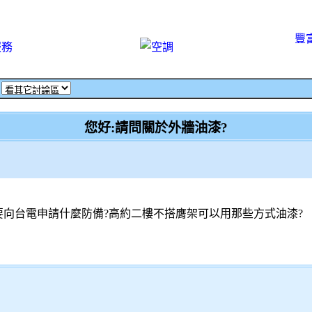
豐
服務
‧
您好:請問關於外牆油漆?
要向台電申請什麼防備?高約二樓不搭膺架可以用那些方式油漆?