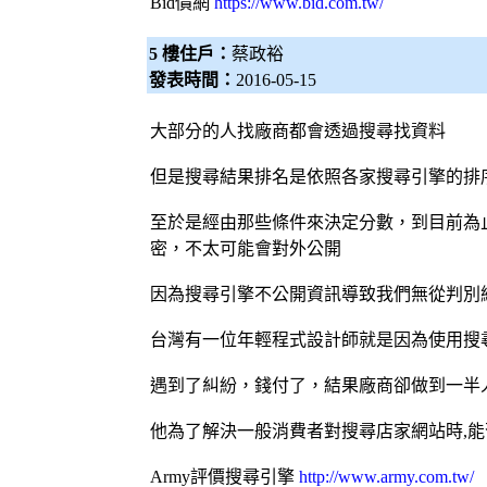
Bid價網
https://www.bid.com.tw/
5 樓住戶：
蔡政裕
發表時間：
2016-05-15
大部分的人找廠商都會透過搜尋找資料
但是搜尋結果排名是依照各家
搜尋引擎
的排
至於是經由那些條件來決定分數，到目前為
密，不太可能會對外公開
因為
搜尋引擎
不公開資訊導致我們無從判別
台灣有一位年輕程式
設計師
就是因為使用
搜
遇到了糾紛，錢付了，結果廠商卻做到一半
他為了解決一般消費者對搜尋店家網站時,
Army評價
搜尋引擎
http://www.army.com.tw/