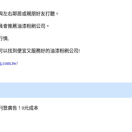
與左右鄰居或親朋好友打聽。
員會推薦油漆粉刷公司。
情,
可以找到便宜又服務好的油漆粉刷公司!
g.com.tw/
刊登廣告！0元成本