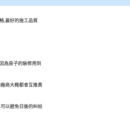
格,最好的施工品質
過因為房子的裝修用到
的廠商大概都會互推責
.可以避免日後的糾紛