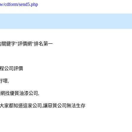
tw/cdform/send5.php
e的關鍵字"評價網"排名第一
程公司評價
壞,
網找優質油漆公司,
大家都知道這家公司,讓惡質公司無法生存