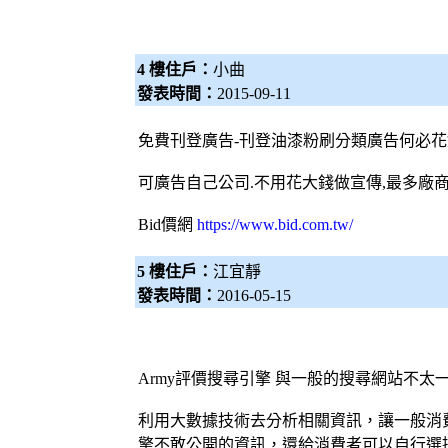
4 樓住戶：
小曲
發表時間：
2015-09-11
免費刊登廣告-刊登
油漆粉刷
分類廣告何必花
可廣告自己公司.不用花大錢做宣傳,最多廠
Bid價網
https://www.bid.com.tw/
5 樓住戶：
江宜靜
發表時間：
2016-05-15
Army評價
搜尋引擎
與一般的搜尋網站不太
利用大數據技術去分析相關資訊，讓一般消
擎
不敢公開的資訊，還給消費者可以自行選