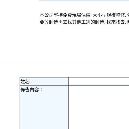
本公司堅持免費現場估價, 大小型規模整修,
要等師傅再去找其他工別的師傅, 找來找去,
姓名：
佈告內容：