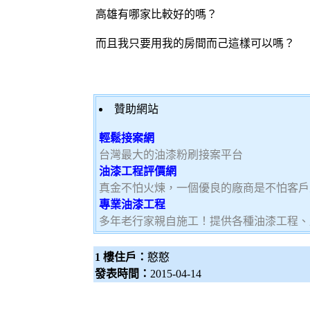
高雄有哪家比較好的嗎？
而且我只要用我的房間而己這樣可以嗎？
贊助網站
輕鬆接案網
台灣最大的油漆粉刷接案平台
油漆工程評價網
真金不怕火煉，一個優良的廠商是不怕客戶
專業油漆工程
多年老行家親自施工！提供各種油漆工程、
1 樓住戶：
憨憨
發表時間：
2015-04-14