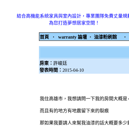
結合高機能系統家具與室內設計，專業團隊免費丈量規
為您打造夢想居家空間！
首頁
‧
warranty 論壇
‧
油漆粉刷館
房東：
許峻廷
發表時間：
2015-04-10
我住高雄市，我想請問一下我的房間大概
而且有的地方有地震留下來的裂痕
那如果我要請人來幫我油漆的話大概要多少