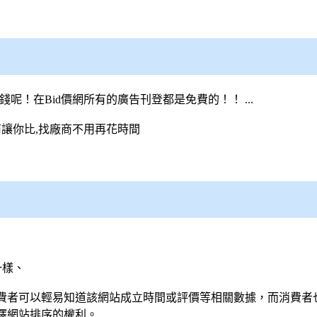
錢呢！在
Bid價網
所有的廣告刊登都是免費的！！ ...
商讓你比,找廠商不用再花時間
一樣、
費者可以輕易知道該網站成立時間或評價等相關數據，而消費者
擇網站排序的權利。