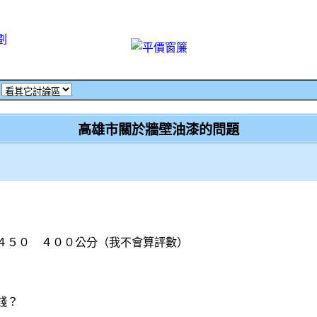
劃
‧
高雄市關於牆壁油漆的問題
是４５０ ４００公分（我不會算評數）
錢？