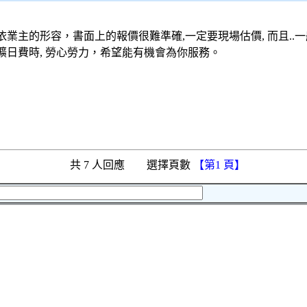
 依業主的形容，書面上的報價很難準確,一定要現場估價, 而且.
 曠日費時, 勞心勞力，希望能有機會為你服務。
共 7 人回應 選擇頁數
【第1 頁】