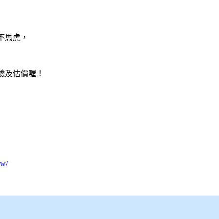
不馬虎，
驗及估價喔！
tw/