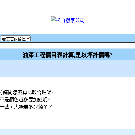
‧
油漆工程價目表計算,是以坪計價嗎?
分請問怎麼算比較合理呢?
不是顏色越多要加錢呢?
介紹一些，大概要多少錢ㄚ？