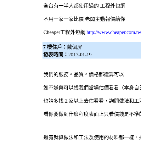
全台有一半人都使用過的 工程
外包網
不用一家一家比價 老闆主動報價給你
Cheaper工程
外包網
http://www.cheaper.com.tw
7 樓住戶：
戴佩屏
發表時間：
2017-01-19
我們的服務。品質。價格都還算可以
如不嫌棄可以找我們當場估價看看（本身自
也請多找２家以上去估看看，詢問做法和工
看你要做到什麼程度表面上只看價錢是不準
還有就算做法和工法及使用的材料都一樣，