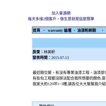
加入客源網
每天多接2個客戶，做生意就是這麼簡單
首頁
‧
warranty 論壇
‧
油漆粉刷館
房東：
林美軒
發表時間：
2015-07-13
最近剛交屋，有沒有專業油漆工程，油漆部
有些包工程都沒辦法配合我所想要的顏色.是
我家大約120坪1~3樓.請各位大大幫幫我