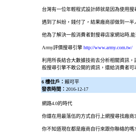
台灣有一位年輕程式
設計師
就是因為使用
搜
遇到了糾紛，錢付了，結果廠商卻做到一半
他為了解決一般消費者對搜尋店家網站時,
Army評價
搜尋引擎
http://www.army.com.tw/
利用所長結合大數據技術去分析相關資訊，
般
搜尋引擎
不敢公開的資訊，還給消費者可
6 樓住戶：
賴可平
發表時間：
2016-12-17
網路4.0的時代
你還在用最落伍的方式自行上網搜尋找廠商
你不知道現在都是廠商自行來跟你聯絡的嗎