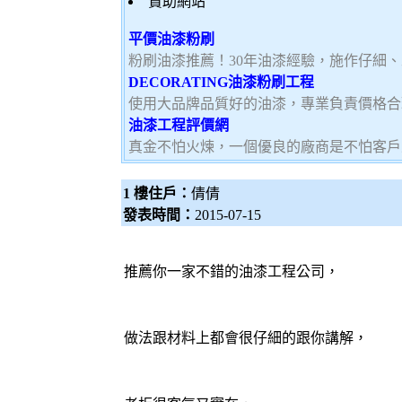
贊助網站
平價油漆粉刷
粉刷油漆推薦！30年油漆經驗，施作仔細
DECORATING油漆粉刷工程
使用大品牌品質好的油漆，專業負責價格合
油漆工程評價網
真金不怕火煉，一個優良的廠商是不怕客戶
1 樓住戶：
倩倩
發表時間：
2015-07-15
推薦你一家不錯的
油漆工程
公司，
做法跟材料上都會很仔細的跟你講解，