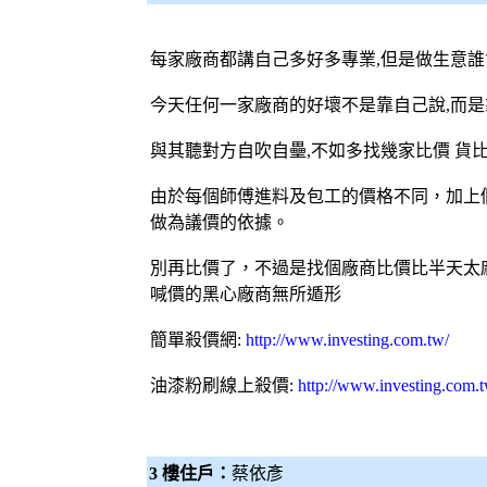
每家廠商都講自己多好多專業,但是做生意
今天任何一家廠商的好壞不是靠自己說,而是
與其聽對方自吹自壘,不如多找幾家比價 貨
由於每個師傅進料及包工的價格不同，加上
做為議價的依據。
別再
比價
了，不過是找個廠商
比價
比半天太
喊價的黑心廠商無所遁形
簡單殺價網
:
http://www.investing.com.tw/
油漆粉刷
線上殺價:
http://www.investing.com.
3 樓住戶：
蔡依彥