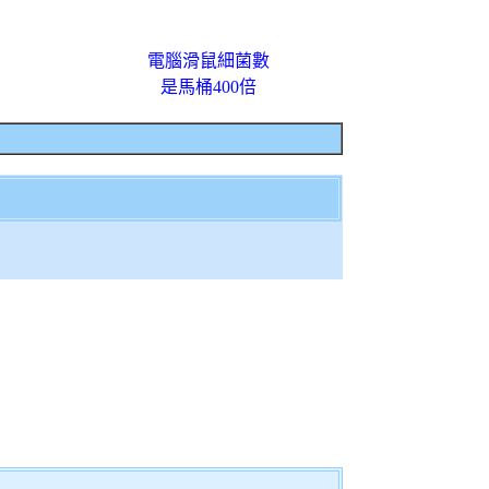
電腦滑鼠細菌數
是馬桶400倍