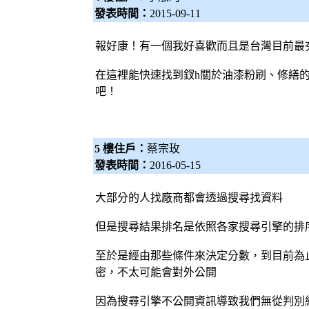
發表時間：
2015-09-11
報好康！有一個我好喜歡而且是台灣目前最
在這裡能快速找到釵h關於
油漆粉刷
、修繕的
吧！
5 樓住戶：
蔡宗玫
發表時間：
2016-05-15
大部分的人找廠商都會透過搜尋找資料
但是搜尋結果排名是依照各家
搜尋引擎
的排
至於是經由那些條件來決定分數，到目前為
密，不太可能會對外公開
因為
搜尋引擎
不公開資訊導致我們無從判別