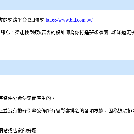
夯的網路平台
Bid價網
https://www.bid.com.tw/
訊息，還能找到釵h厲害的
設計師
為你打造夢想家園...想知道
序條件分數決定而產生的，
止並沒有
搜尋引擎
公佈所有會影響排名的各項根據，因為這項排
網站或店家的好壞