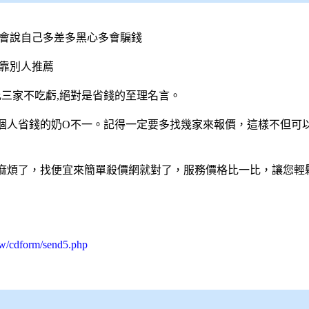
誰會說自己多差多黑心多會騙錢
靠別人推薦
比三家不吃虧,絕對是省錢的至理名言。
個人省錢的奶O不一。記得一定要多找幾家來報價，這樣不但可
麻煩了，找便宜來簡單
殺價網
就對了，服務價格比一比，讓您輕
tw/cdform/send5.php