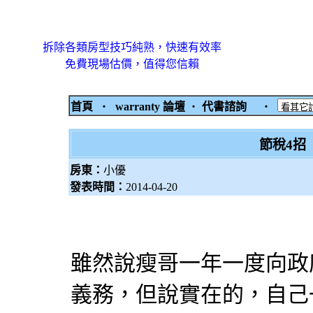
拆除各類房型技巧純熟，快速有效率
免費現場估價，值得您信賴
首頁
‧
warranty 論壇
‧
代書諮詢
‧
節稅4招
房東：
小優
發表時間：
2014-04-20
雖然說瘦哥一年一度向政
義務，但說實在的，自己