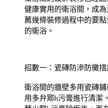
健康實用的衛浴間，成為
薦幾條裝修過程中的要點
的衛浴。
招數一：瓷磚防滲防黴措
衛浴間的牆壁多用瓷磚鋪
用多弁鄍h污膏進行清潔