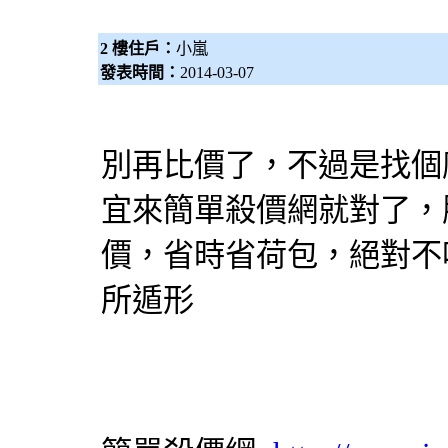
2 樓住戶：
小嵐
發表時間：
2014-03-07
別再
比價
了，不過是找個
宜來簡單
殺價網
就對了，
價
，省時省荷包，絕對不
所遁形