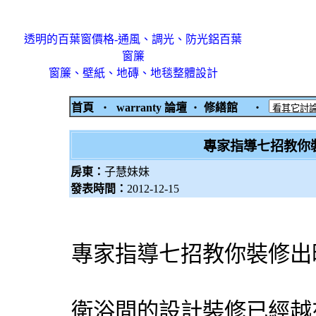
透明的百葉窗價格-通風、調光、防光鋁百葉
窗簾
窗簾、壁紙、地磚、地毯整體設計
首頁
‧
warranty 論壇
‧
修繕館
‧
專家指導七招教你
房東：
子慧妹妹
發表時間：
2012-12-15
專家指導七招教你裝修出
衛浴間的設計裝修已經越