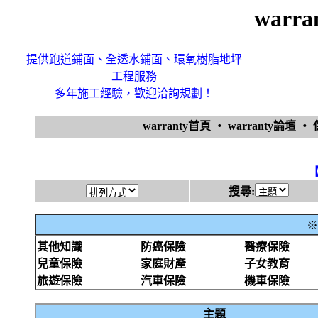
warr
提供跑道鋪面、全透水鋪面、環氧樹脂地坪
工程服務
多年施工經驗，歡迎洽詢規劃！
warranty首頁
‧
warranty論壇
‧
搜尋:
※
其他知識
防癌保險
醫療保險
兒童保險
家庭財產
子女教育
旅遊保險
汽車保險
機車保險
主題