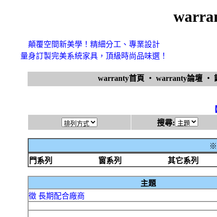
warr
顛覆空間新美學！精細分工、專業設計
量身訂製完美系統家具，頂級時尚品味選！
warranty首頁
‧
warranty論壇
‧
搜尋:
※
門系列
窗系列
其它系列
主題
徵 長期配合廠商