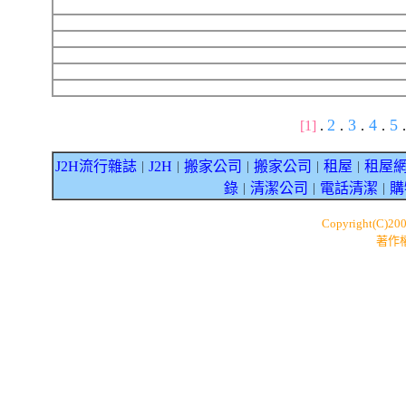
2
3
4
5
[1]
.
.
.
.
.
J2H流行雜誌
J2H
搬家公司
搬家公司
租屋
租屋
｜
｜
｜
｜
｜
錄
清潔公司
電話清潔
購
｜
｜
｜
Copyright(C)20
著作