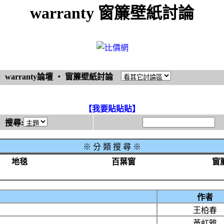
warranty 窗簾壁紙討論
‧
warranty論壇
‧
窗簾壁紙討論
【我要貼貼貼】
搜尋:
※
分 類 搜 尋 ※
地毯
百葉窗
窗
作者
王柏春
黃虹雅