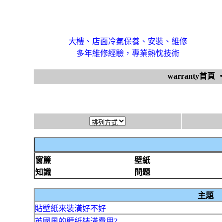
大樓、店面冷氣保養、安裝、維修
多年維修經驗，專業熱忱技術
warranty首頁
窗簾
壁紙
知識
問題
主題
貼壁紙來裝潢好不好
英國風的壁紙裝潢費用?