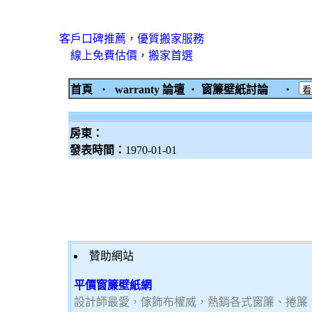
客戶口碑推薦，優質搬家服務
線上免費估價，搬家首選
首頁
‧
warranty 論壇
‧
窗簾壁紙討論
‧
房東：
發表時間：
1970-01-01
贊助網站
平價窗簾壁紙網
設計師最愛，傢飾布權威，熱銷各式窗簾、捲簾