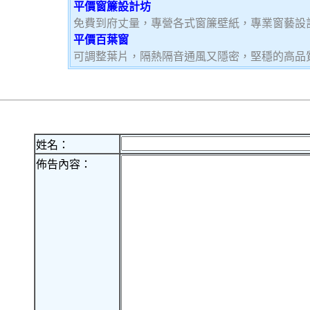
平價窗簾設計坊
免費到府丈量，專營各式窗簾壁紙，專業窗藝設
平價百葉窗
可調整葉片，隔熱隔音通風又隱密，堅穩的高品
姓名：
佈告內容：