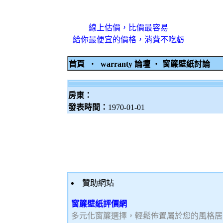
線上估價，比價最容易
給你最便宜的價格，消費不吃虧
首頁
‧
warranty 論壇
‧
窗簾壁紙討論
房東：
發表時間：
1970-01-01
贊助網站
窗簾壁紙評價網
多元化窗簾選擇，輕鬆佈置屬於您的風格居