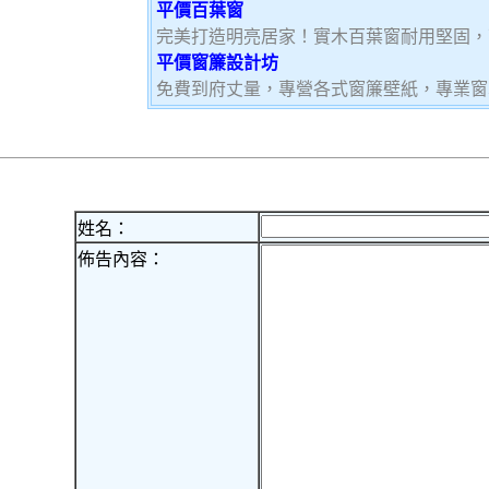
平價百葉窗
完美打造明亮居家！實木百葉窗耐用堅固，
平價窗簾設計坊
免費到府丈量，專營各式窗簾壁紙，專業窗
姓名：
佈告內容：