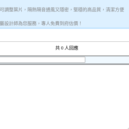
可調整葉片，隔熱隔音通風又隱密，堅穩的高品質，清潔方便
藝設計師為您服務，專人免費到府估價！
共 0 人回應