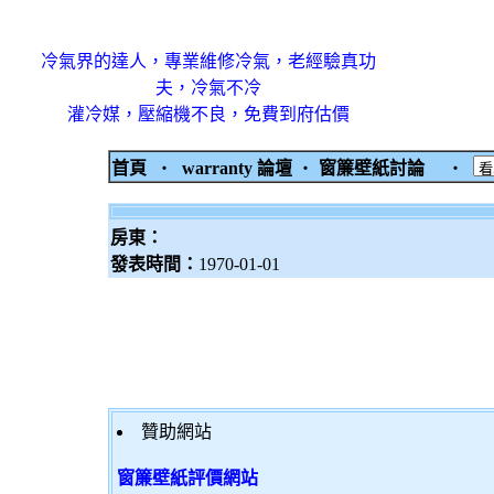
冷氣界的達人，專業維修冷氣，老經驗真功
夫，冷氣不冷
灌冷媒，壓縮機不良，免費到府估價
首頁
‧
warranty 論壇
‧
窗簾壁紙討論
‧
房東：
發表時間：
1970-01-01
贊助網站
窗簾壁紙評價網站