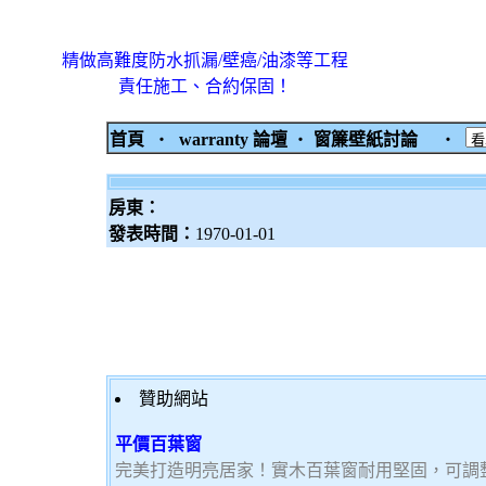
精做高難度防水抓漏/壁癌/油漆等工程
責任施工、合約保固！
首頁
‧
warranty 論壇
‧
窗簾壁紙討論
‧
房東：
發表時間：
1970-01-01
贊助網站
平價百葉窗
完美打造明亮居家！實木百葉窗耐用堅固，可調