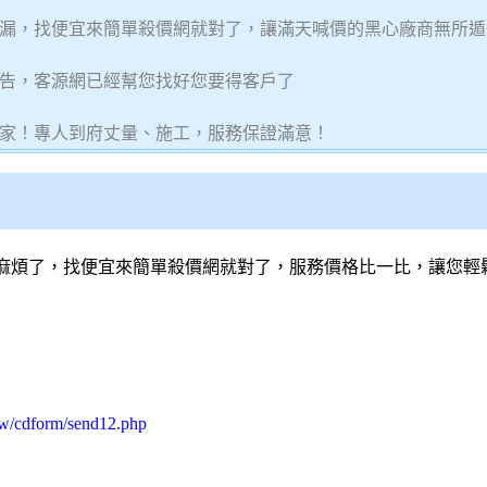
漏，找便宜來簡單殺價網就對了，讓滿天喊價的黑心廠商無所遁
告，客源網已經幫您找好您要得客戶了
家！專人到府丈量、施工，服務保證滿意！
麻煩了，找便宜來簡單殺價網就對了，服務價格比一比，讓您輕
tw/cdform/send12.php