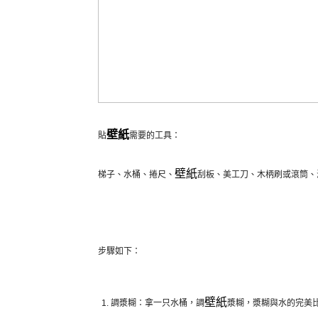
壁紙
貼
需要的工具：
壁紙
梯子、水桶、捲尺、
刮板、美工刀、木柄刷或滾筒、
步驟如下：
壁紙
調漿糊：拿一只水桶，調
漿糊，漿糊與水的完美