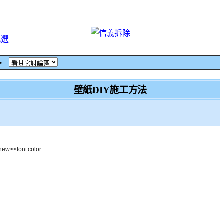
挑選
‧
壁紙DIY施工方法