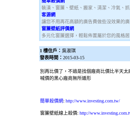
簡單殺價網
裝潢、窗簾、壁紙、搬家、清潔、冷氣、抓
客源網
讓您不用再花高額的廣告費做些沒效果的廣
窗簾壁紙評價網
多元化窗簾選擇，輕鬆佈置屬於您的風格居
1 樓住戶：
吳淑琪
發表時間：
2015-03-15
別再比價了，不過是找個廠商比價比半天太
喊價的黑心廠商無所遁形
簡單殺價網
:
http://www.investing.com.tw/
窗簾壁紙線上殺價:
http://www.investing.com.