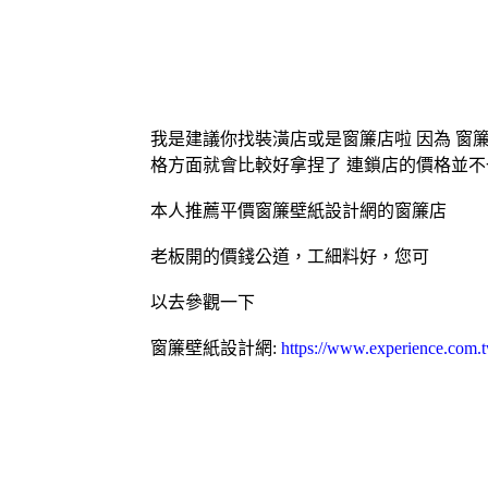
我是建議你找裝潢店或是窗簾店啦 因為 窗
格方面就會比較好拿捏了 連鎖店的價格並不
本人推薦平價窗簾壁紙設計網的窗簾店
老板開的價錢公道，工細料好，您可
以去參觀一下
窗簾壁紙設計網:
https://www.experience.com.t