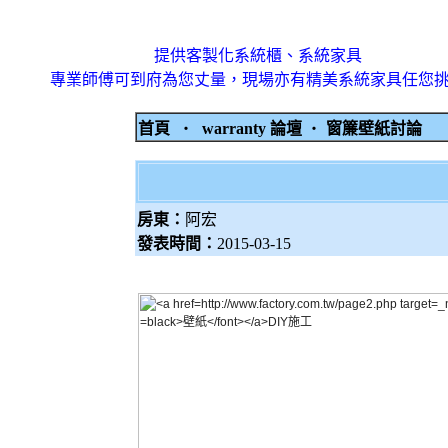
提供客製化系統櫃、系統家具
專業師傅可到府為您丈量，現場亦有精美系統家具任您
首頁
‧
warranty 論壇
‧
窗簾壁紙討論
房東：
阿宏
發表時間：
2015-03-15