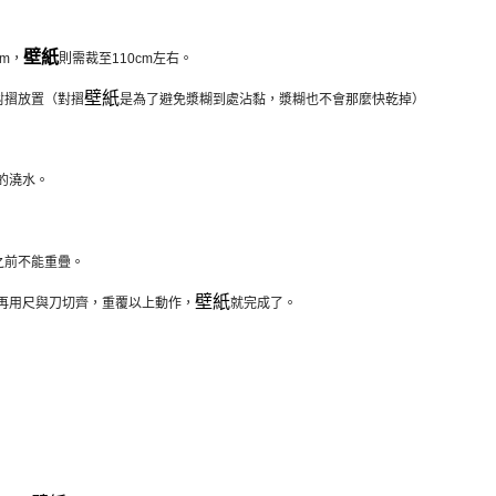
壁紙
m，
則需裁至110cm左右。
壁紙
對摺放置（對摺
是為了避免漿糊到處沾黏，漿糊也不會那麼快乾掉）
的澆水。
之前不能重疊。
壁紙
再用尺與刀切齊，重覆以上動作，
就完成了。