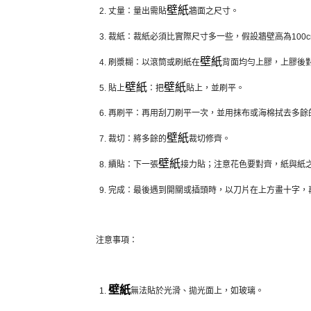
壁紙
丈量：量出需貼
牆面之尺寸。
裁紙：裁紙必須比實際尺寸多一些，假設牆壁高為100c
壁紙
刷漿糊：以滾筒或刷紙在
背面均勻上膠，上膠後
壁紙
壁紙
貼上
：把
貼上，並刷平。
再刷平：再用刮刀刷平一次，並用抹布或海棉拭去多餘
壁紙
裁切：將多餘的
裁切修齊。
壁紙
續貼：下一張
接力貼；注意花色要對齊，紙與紙
完成：最後遇到開關或插頭時，以刀片在上方畫十字，
注意事項：
壁紙
無法貼於光滑、拋光面上，如玻璃。