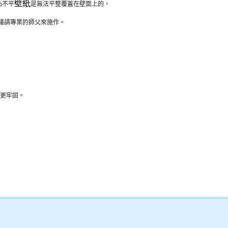
壁紙
凸不平
是無法平整覆蓋在壁面上的，
議請專業的師父來施作。
得更牢固。