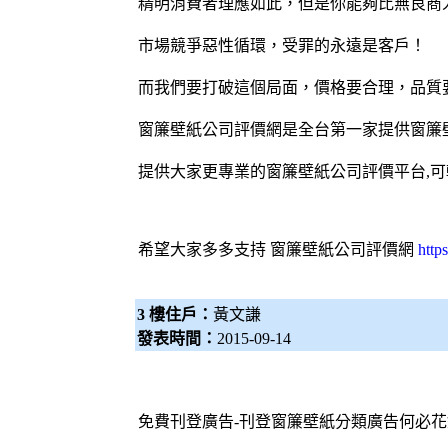
精明消費者理應如此，但是你能夠比無良商
市場競爭惡性循環，受罪的永遠是客戶！
而我們要打破這個局面，價格要合理，品質
窗簾壁紙公司評價網
是全台第一家提供窗簾
提供大家更專業的窗簾壁紙公司評價平台,
希望大家多多支持
窗簾壁紙公司評價網
http
3 樓住戶：
黃文謙
發表時間：
2015-09-14
免費刊登廣告-刊登
窗簾
壁紙
分類廣告何必花