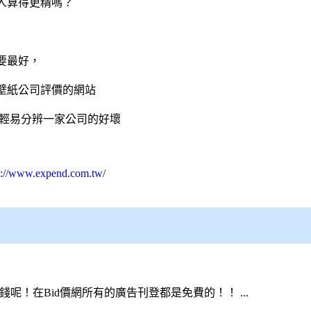
人算得更精嗎？
要最好，
壁紙公司評價的網站
可輕易分辨一家公司的好壞
s://www.expend.com.tw/
錢呢！在
Bid價網
所有的廣告刊登都是免費的！！ ...