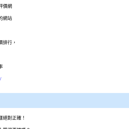
評價網
的網站
價排行，
率
/
樣絕對正確！