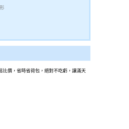
形
鬆比價，省時省荷包，絕對不吃虧，讓滿天