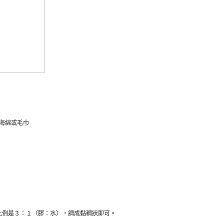
海綿或毛巾
比例是３：１（膠：水），調成黏稠狀即可。