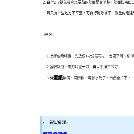
自行DIY請先檢查您要貼的壁面是否平整，壁面如果凹
若只有一些地方不平整，可自行刮除補平，嚴重的話建
小訣竅：
1.上膠或漿糊後，先放個1-2分鐘再貼，會更平滑、粘
2.發現氣泡，用刀片畫一刀，再以手撫平即可。
壁紙
3.有
摺痕，沒關係，等膠水乾了，自然會拉平。
贊助網站