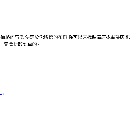
簾價格的高低 決定於你所選的布料 你可以去找裝潢店或窗簾店 跟
一定會比較划算的~
w/