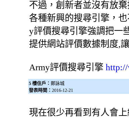
不過，創新者並沒有放棄挑
各種新興的
搜尋引擎
，也
y評價
搜尋引擎
強調把一
提供網站評價數據制度,
Army評價
搜尋引擎
http:
5 樓住戶：
鄭詠城
發表時間：
2016-12-21
現在很少再看到有人會上