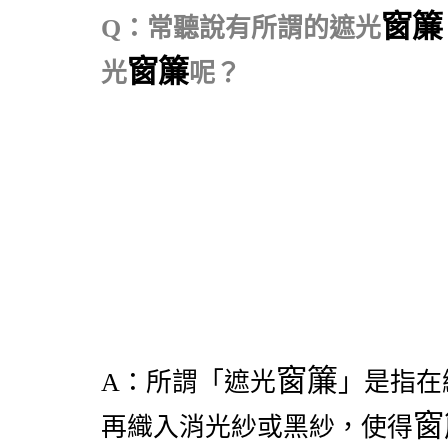
窗簾
Q
：
常聽說有所謂的遮光
窗簾
光
呢？
窗簾
A
：
所謂「遮光
」是指在
窗
再織入消光紗或黑紗，使得