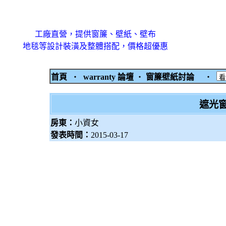
工廠直營，提供窗簾、壁紙、壁布
地毯等設計裝潢及整體搭配，價格超優惠
首頁
‧
warranty 論壇
‧
窗簾壁紙討論
‧
遮光
房東：
小資女
發表時間：
2015-03-17