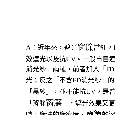
窗簾
A
：
近年來，遮光
當紅，
效遮光以及抗UV。一般市售
消光紗」兩種，前者加入「F
光；反之「不含FD消光紗」
「黑紗」，並不能抗UV，是
窗簾
「背膠
」，遮光效果又
窗簾
時，織法的織密度、
的