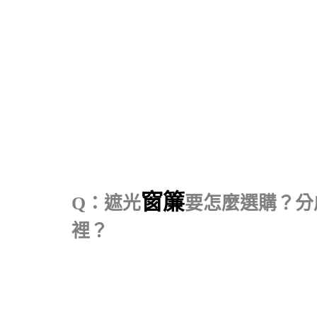
窗簾
Q
：
遮光
要怎麼選購？分
裡？