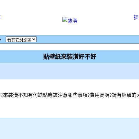
務
提
‧
貼壁紙來裝潢好不好
來裝潢不知有何缺點應該注意哪些事項?費用高嗎?請有經驗的大大