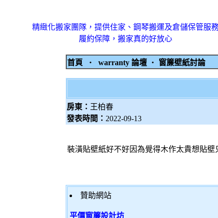
精緻化搬家團隊，提供住家、鋼琴搬運及倉儲保管服
履約保障，搬家真的好放心
首頁
‧
warranty 論壇
‧
窗簾壁紙討論
房東：
王柏春
發表時間：
2022-09-13
裝潢貼壁紙好不好因為覺得木作太貴想貼壁只
贊助網站
平價窗簾設計坊