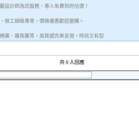
藝設計師為您服務，專人免費到府估價！
，做工細緻專業，價格優惠歡迎選購。
捲簾、羅馬簾等，高質感完美呈現，時尚又有型
共 0 人回應