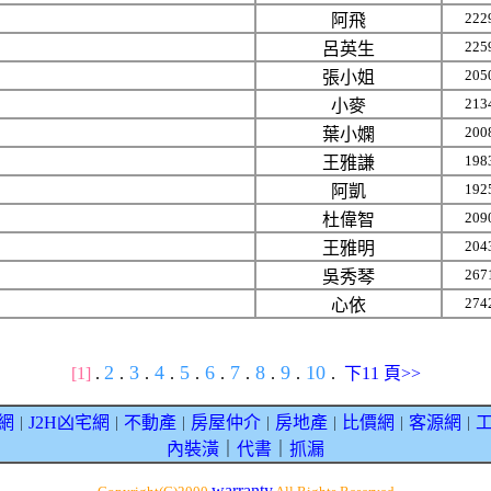
222
阿飛
225
呂英生
205
張小姐
213
小麥
200
葉小嫻
198
王雅謙
192
阿凱
209
杜偉智
204
王雅明
267
吳秀琴
274
心依
2
3
4
5
6
7
8
9
10
[1]
.
.
.
.
.
.
.
.
.
.
下11 頁>>
網
J2H凶宅網
不動產
房屋仲介
房地產
比價網
客源網
｜
｜
｜
｜
｜
｜
｜
內裝潢
｜
代書
｜
抓漏
warranty