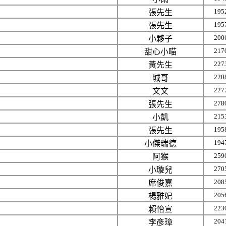
195
張先生
195
張先生
200
小夥子
217
甜心小喵
227
黃先生
220
城哥
227
文文
278
張先生
215
小凱
195
張先生
194
小傑瑞德
259
阿猴
270
小璇兒
208
席俊嘉
205
楊雅妃
223
賴怡宣
204
李彥璋