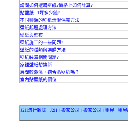
請問如何選購壁紙?價格上如何計算?
貼壁紙...1坪多少錢?
不同種類的壁紙清潔保養方法
壁紙起翹處理方法
壁紙與壁布
壁紙施工的一些問題?
壁紙的種類與選購方法
壁紙裝潢相關問題?
家裡壁紙想換新
房間較潮濕，適合貼壁紙嗎？
室內貼壁紙的價位
J2H流行雜誌
J2H
搬家公司
搬家公司
租屋
租屋
｜
｜
｜
｜
｜