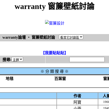
warranty 窗簾壁紙討論
‧
warranty論壇
‧
窗簾壁紙討論
【我要貼貼貼】
搜尋:
※
分 類 搜 尋 ※
地毯
百葉窗
窗
作者
人
196
阿寶
194
小雨