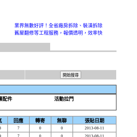
業界無數好評！全省廠房拆除、裝潢拆除
舊屋翻修等工程服務，報價透明，效率快
簾配件
活動拉門
氣
回應
轉寄
無聊
張貼日期
8
7
0
0
2013-08-11
9
7
0
0
2013-08-11