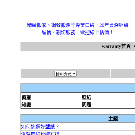
精緻搬家、鋼琴搬運等專業口碑，20年資深經驗
誠信、親切服務，歡迎線上估價！
warranty首頁
窗簾
壁紙
知識
問題
主題
如何挑選好壁紙？
瘋狂壁紙挑選有道