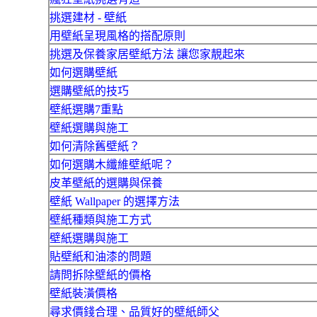
挑選建材 - 壁紙
用壁紙呈現風格的搭配原則
挑選及保養家居壁紙方法 讓您家靚起來
如何選購壁紙
選購壁紙的技巧
壁紙選購7重點
壁紙選購與施工
如何清除舊壁紙？
如何選購木纖維壁紙呢？
皮革壁紙的選購與保養
壁紙 Wallpaper 的選擇方法
壁紙種類與施工方式
壁紙選購與施工
貼壁紙和油漆的問題
請問拆除壁紙的價格
壁紙裝潢價格
尋求價錢合理、品質好的壁紙師父