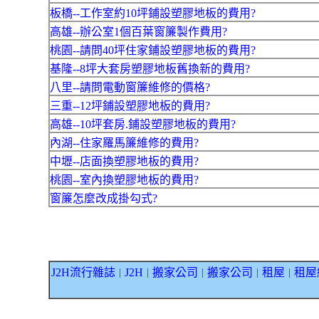
板橋--工作室約10坪鋪設塑膠地板的費用?
高雄--辦公室1個百葉窗簾製作費用?
桃園--請問40坪住家鋪設塑膠地板的費用?
基隆--8坪大套房塑膠地板舊換新的費用?
八里--請問電動窗簾維修的價格?
三重--12坪鋪設塑膠地板的費用?
高雄--10坪套房.鋪設塑膠地板的費用?
內湖--住家羅馬簾維修的費用?
中壢--店面換塑膠地板的費用?
桃園--室內換塑膠地板的費用?
窗簾怎麼改成掛勾式?
J2H流行雜誌
J2H
搬家公司
搬家公司
租屋
租屋
｜
｜
｜
｜
｜