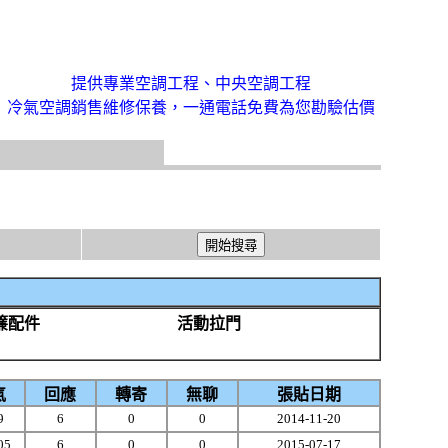
提供專業空調工程、中央空調工程
冷氣空調銷售維修保養，一通電話免費為您勘驗估價
簾配件
活動拉門
氣
回應
轉寄
無聊
張貼日期
9
6
0
0
2014-11-20
05
6
0
0
2015-07-17