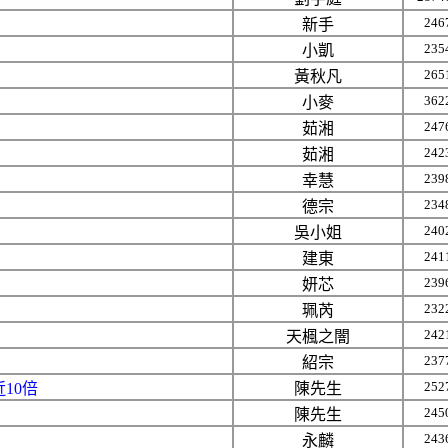
246
新手
235
小凱
265
黃秋凡
362
小麥
247
茹湘
242
茹湘
239
幸慧
234
德宗
240
吳小姐
241
建東
239
妍芯
232
珮芮
242
天楓之闇
237
紹宗
252
10倍
陳先生
245
陳先生
243
永麟