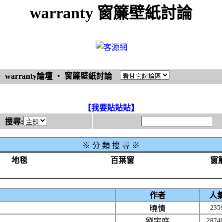
warranty 窗簾壁紙討論
‧
warranty論壇
‧
窗簾壁紙討論
【我要貼貼貼】
搜尋:
※
分 類 搜 尋 ※
地毯
百葉窗
窗
作者
人
235
曉情
2874
劉宇庭