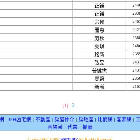
244
正鎂
233
正鎂
246
宗邦
242
麗惠
238
剪秋
248
雯琪
235
銘新
243
弘旻
243
普攏拱
235
雯蔚
216
新嵐
2
[1]
.
.
網
J2H凶宅網
不動產
房屋仲介
房地產
比價網
客源網
｜
｜
｜
｜
｜
｜
｜
內裝潢
｜
代書
｜
抓漏
warranty
Copyright(C)2000
All Rights Reserved