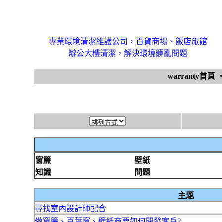
專業環境清潔維護公司，百貨商場、飯店旅館
辦公大樓清潔，解決環境髒亂問題
warranty首頁
窗簾
壁紙
知識
問題
主題
尋找室內設計師配合
做窗簾、百葉窗、壁紙商要如何開發客戶?