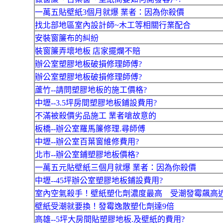
一萬五貼壁紙3個月就爆 業者：因為你殺價
找北部地區室內設計師~木工等相關行業配合
安裝窗簾布的糾紛
裝窗簾弄壞地板 店家擺爛不賠
辦公室塑膠地板破損修理師傅?
辦公室塑膠地板破損修理師傅?
蘆竹--請問塑膠地板的施工價格?
中壢--3.5坪房間塑膠地板鋪設費用?
不滿被殺價劣品施工 業者嗆故意的
板橋--辦公室羅馬簾修理.尋師傅
中壢--辦公室百葉窗維修費用?
北市--辦公室鋪塑膠地板價格?
一萬五元貼壁紙三個月就爆 業者：因為你殺價
中壢--45坪辦公室塑膠地板鋪設費用?
室內空氣殺手！壁紙塑化劑濃度最高 受潮發霉飆高近
壁紙受潮就要換！發霉逸散塑化劑達9倍
高雄--5坪大房間貼塑膠地板.及壁紙的費用?