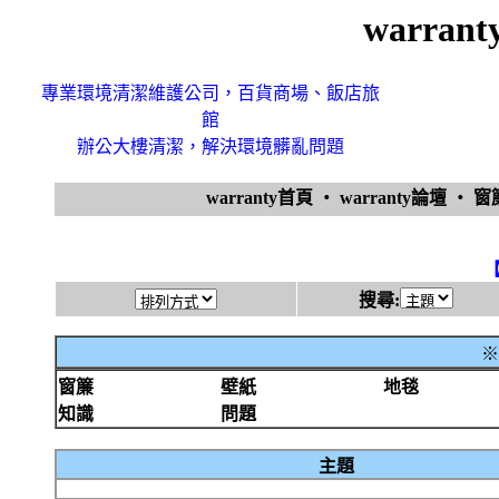
warra
專業環境清潔維護公司，百貨商場、飯店旅
館
辦公大樓清潔，解決環境髒亂問題
warranty首頁
‧
warranty論壇
‧
窗
搜尋:
※
窗簾
壁紙
地毯
知識
問題
主題