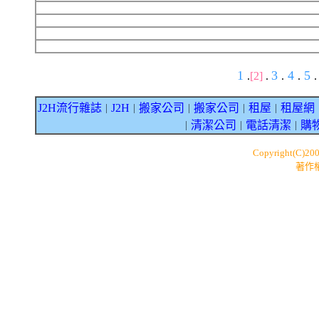
1
3
4
5
.
[2]
.
.
.
.
J2H流行雜誌
J2H
搬家公司
搬家公司
租屋
租屋網
｜
｜
｜
｜
｜
清潔公司
電話清潔
購
｜
｜
｜
Copyright(C)20
著作