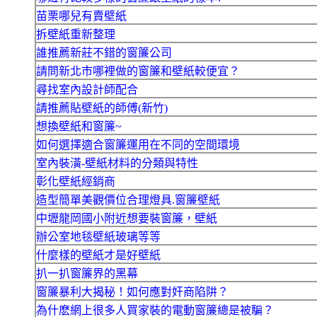
苗栗哪兒有賣壁紙
拆壁紙重新整理
誰推薦新莊不錯的窗簾公司
請問新北市哪裡做的窗簾和壁紙較便宜？
尋找室內設計師配合
請推薦貼壁紙的師傅(新竹)
想換壁紙和窗簾~
如何選擇適合窗簾運用在不同的空間環境
室內裝潢-壁紙材料的分類與特性
彰化壁紙經銷商
造型簡單美觀價位合理燈具.窗簾壁紙
中壢龍岡國小附近想要裝窗簾，壁紙
辦公室地毯壁紙玻璃等等
什麼樣的壁紙才是好壁紙
扒一扒窗簾界的黑幕
窗簾暴利大揭秘！如何應對奸商陷阱？
為什麽網上很多人買家裝的電動窗簾總是被騙？