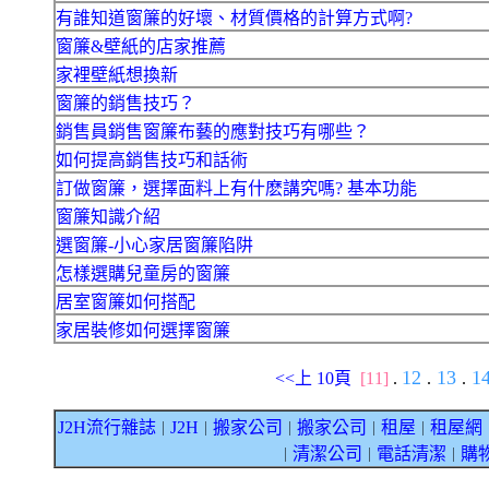
有誰知道窗簾的好壞、材質價格的計算方式啊?
窗簾&壁紙的店家推薦
家裡壁紙想換新
窗簾的銷售技巧？
銷售員銷售窗簾布藝的應對技巧有哪些？
如何提高銷售技巧和話術
訂做窗簾，選擇面料上有什麽講究嗎? 基本功能
窗簾知識介紹
選窗簾-小心家居窗簾陷阱
怎樣選購兒童房的窗簾
居室窗簾如何搭配
家居裝修如何選擇窗簾
12
13
1
<<上 10頁
[11]
.
.
.
J2H流行雜誌
J2H
搬家公司
搬家公司
租屋
租屋網
｜
｜
｜
｜
｜
清潔公司
電話清潔
購
｜
｜
｜