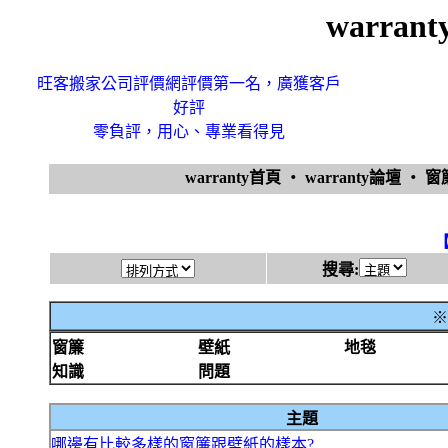
warra
旺客搬家公司評價網評價第一名，廣獲客戶
好評
零負評，用心、專業看得見
warranty首頁
‧
warranty論壇
‧
窗
搜尋:
※
窗簾
壁紙
地毯
知識
問題
主題
哪邊有比較多樣的窗簾跟壁紙的樣本?