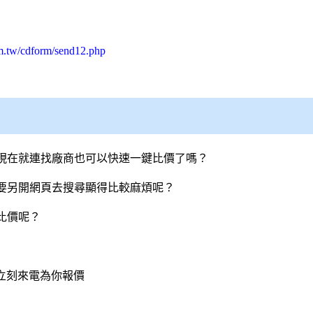
m.tw/cdform/send12.php
現在就連找廠商也可以快速一鍵比價了嗎？
要另開網頁去搜尋顯得比較麻煩呢？
比價呢？
會立刻來電為你報價