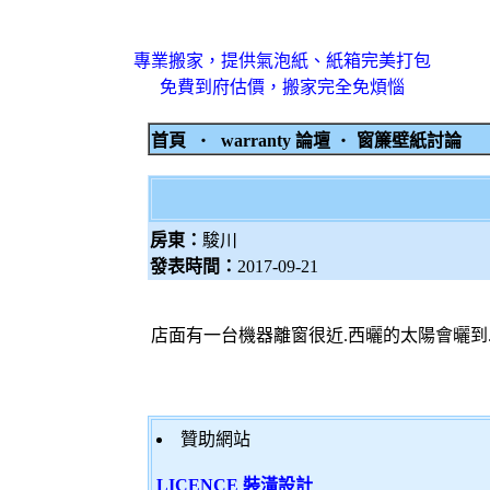
專業搬家，提供氣泡紙、紙箱完美打包
免費到府估價，搬家完全免煩惱
首頁
‧
warranty 論壇
‧
窗簾壁紙討論
房東：
駿川
發表時間：
2017-09-21
店面有一台機器離窗很近.西曬的太陽會曬到.
贊助網站
LICENCE 裝潢設計