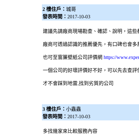
2 樓住戶：
城哥
發表時間：
2017-10-03
建議先請廠商現場勘查、確認、說明，這些
廠商可透過認識的推薦優先，有口碑也會多
也可至
窗簾壁紙公司評價網
https://www.expe
一個公司的好壞評價好不好，可以先去查評
才不會踩到地雷,找到劣質的公司
3 樓住戶：
小蟲蟲
發表時間：
2017-10-03
多找幾家來比較服務內容