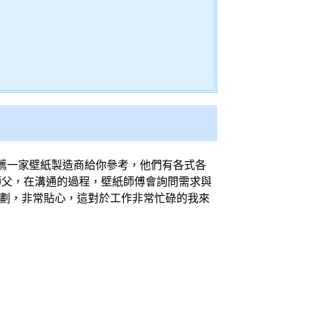
薦一家
壁紙
製造商給你參考，他們有各式各
師父，在溝通的過程，
壁紙
師傅會詢問需求與
劃，非常貼心，這對於工作非常忙碌的我來