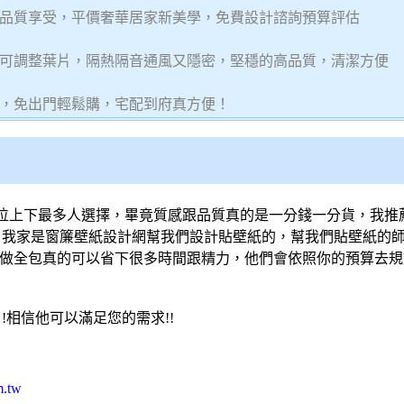
品質享受，平價奢華居家新美學，免費設計諮詢預算評估
可調整葉片，隔熱隔音通風又隱密，堅穩的高品質，清潔方便
，免出門輕鬆購，宅配到府真方便！
位上下最多人選擇，畢竟質感跟品質真的是一分錢一分貨，我推
，我家是
窗簾
壁紙
設計網幫我們設計貼
壁紙
的，幫我們貼
壁紙
的
做全包真的可以省下很多時間跟精力，他們會依照你的預算去規
 !相信他可以滿足您的需求!!
m.tw