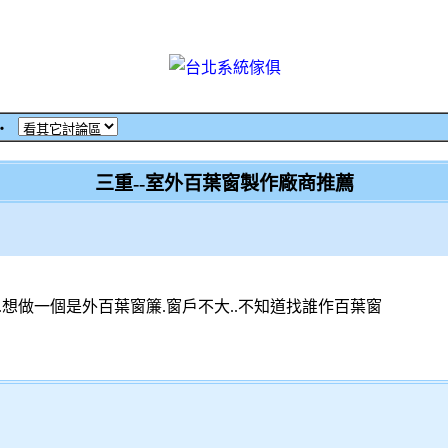
‧
三重--室外百葉窗製作廠商推薦
想做一個是外百葉窗簾.窗戶不大..不知道找誰作百葉窗