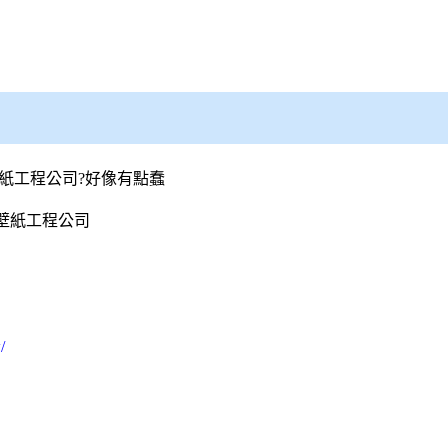
紙
工程公司?好像有點蠢
壁紙
工程公司
/