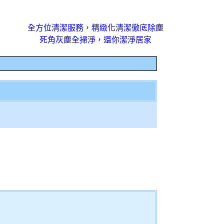
全方位清潔服務，精緻化清潔徹底除塵
死角灰塵全掃淨，還你潔淨居家