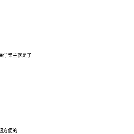
潘仔業主就是了
超方便的