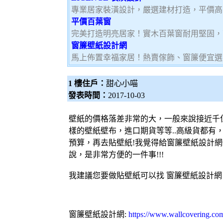
專業居家裝潢設計，嚴選建材打造，平價高
平價百葉窗
完美打造明亮居家！實木百葉窗耐用堅固，
窗簾壁紙設計網
馬上佈置幸福家居！熱賣傢飾、窗簾便宜選
1 樓住戶：
甜心小喵
發表時間：
2017-10-03
壁紙
的價格落差非常的大，一般來說接近千
樣的
壁紙
壁布，進口期貨等等..高級貨都有
預算，再去貼
壁紙
!我覺得給
窗簾
壁紙
設計網
說，是非常方便的一件事!!!
我建議您要做貼
壁紙
可以找
窗簾
壁紙
設計網
窗簾
壁紙
設計網:
https://www.wallcovering.co