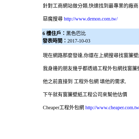
針對工商網站做分類,快速找到最專業的廠商
惡魔搜尋
http://www.demon.com.tw/
6 樓住戶：
黑色巴比
發表時間：
2017-10-03
現在網路那麼發達,你還在上網搜尋找
窗簾
壁
我身邊的朋友幾乎都透過工程
外包網
找
窗簾
他之前直接到 工程
外包網
填他的需求,
下午就有
窗簾
壁紙
工程公司來幫他估價
Cheaper工程
外包網
http://www.cheaper.com.tw