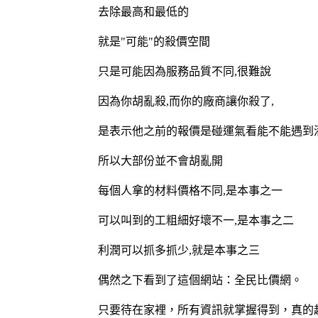
去除最高和最低的
就是"可能"的殺價空間
只是可能因為服務品質不同,很難說
因為你胡亂殺,而你的廠商讓你殺了,
是表示他之前的報價是碰運氣看能不能遇到
所以大部份並不會胡亂開
每個人拿的材料價格不同,是本事之一
可以叫到的工粗細好壞不一,是本事之二
利潤可以抓多抓少,就是本事之三
偶然之下看到了這個網站：
全民比價網
。
只要待在家裡，所有資訊就掌握得到，真的