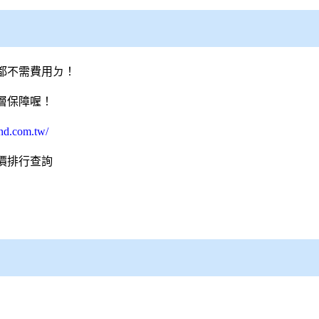
都不需費用ㄉ！
層保障喔！
nd.com.tw/
價排行查詢